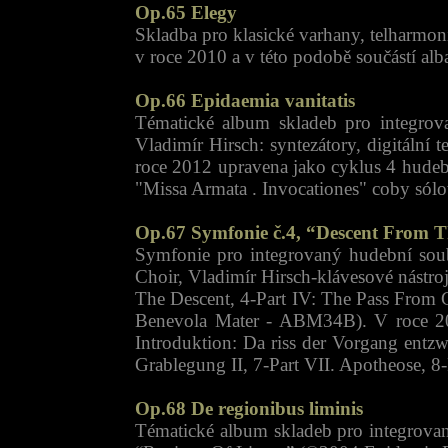
Op.65 Elegy
Skladba pro klasické varhany, telharmon
v roce 2010 a v této podobě součástí a
Op.66 Epidaemia vanitatis
Tématické album skladeb pro integro
Vladimír Hirsch: syntezátory, digitální
roce 2012 upravena jako cyklus 4 hudebn
"Missa Armata . Invocationes" coby sólov
Op.67 Symfonie č.4, “Descent From T
Symfonie pro integrovaný hudební so
Choir, Vladimír Hirsch-klávesové nástroj
The Descent, 4-Part IV: The Pass From 
Benevola Mater - ABM34B). V roce 20
Introduktion: Da riss der Vorgang entzw
Grablegung II, 7-Part VII. Apotheose, 8-
Op.68 De regionibus liminis
Tématické album skladeb pro integrovan