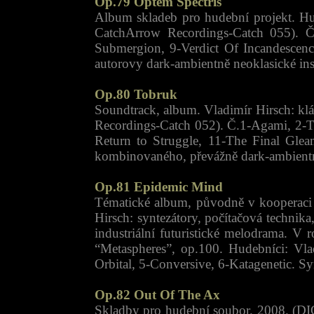
Op.79 Optem Spectris
Album skladeb pro hudební projekt. H
CatchArrow Recordings-Catch 055). Č.1
Submergion, 9-Verdict Of Incandescence
autorovy dark-ambientně neoklasické i
Op.80 Tobruk
Soundtrack, album. Vladimír Hirsch: klá
Recordings-Catch 052). Č.1-Agami, 2-Th
Return to Struggle, 11-The Final Gle
kombinovaného, převážně dark-ambientn
Op.81 Epidemic Mind
Tématické album, původně v kooperaci
Hirsch: syntezátory, počítačová technika
industriální futuristické melodrama. V
“Metaspheres”, op.100. Hudebníci: Vladi
Orbital, 5-Conversive, 6-Katagenetic
Op.82 Out Of The Ax
Skladby pro hudební soubor. 2008. (DI