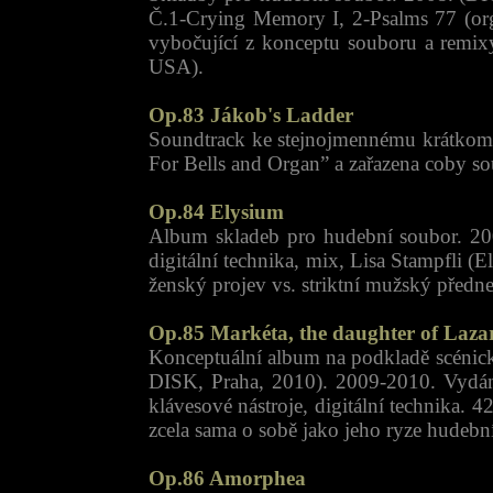
Č.1-Crying Memory I, 2-Psalms 77 (org
vybočující z konceptu souboru a remi
USA).
Op.83 Jákob's Ladder
Soundtrack ke stejnojmennému krátkome
For Bells and Organ” a zařazena coby s
Op.84 Elysium
Album skladeb pro hudební soubor. 200
digitální technika, mix, Lisa Stampfli 
ženský projev vs. striktní mužský před
Op.85 Markéta, the daughter of Laza
Konceptuální album na podkladě scénick
DISK, Praha, 2010). 2009-2010. Vydán
klávesové nástroje, digitální technika. 
zcela sama o sobě jako jeho ryze hudební
Op.86 Amorphea