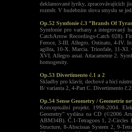
deklamované lyriky, zpracovávajících ji
rozměr. V hudebním slova smyslu se jed
Op.52 Symfonie č.3 ”Brands Of Tyra
Symfonie pro varhany a integrovaný h
CatchArrow Recordings-Catch 028). Finá
Feroce, 3-III. Allegro. Ostinato, 4-IV. 
agilita, 10-X. Marcia. Trionfale, 11-X
XVI. Allegro assai. Attacamente 2. Sym
homogenity.
Op.53 Divertimento č.1 a 2
Skladby pro klavír, dechové a bicí nást
B/ varianta 2, 4-Part C. Divertimento č.2
Op.54 Sense Geometry / Geometrie ne
Konceptuální projekt. 1998-2004. Elekt
Geometry” vydána na CD (©2006 Ars B
ABM34B). Č.1-Tetragons 1, 2-Circles 1,
Structure, 8-Abscissas System 2, 9-Te