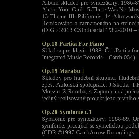
Album skladeb pro syntezátory. 1986-
About Your Guilt, 5-There Was No Movin
13-Theme III: Piliformis, 14-Afterward
Remixováno a zaznamenáno na stejnoj
(DIG ©2013 CSIndustrial 1982-2010 ‎– 
Op.18 Partita For Piano
Skladba pro klavír. 1988. Č.1-Partita 
Integrated Music Records – Catch 054).
Op.19 Marabu I
Skladby pro hudební skupinu. Hudebníci
zpěv. Autorská spolupráce: J.Škoda, T
Muezin, 3-Rumba, 4-Zapomenutá jména, 5
jediný realizovaný projekt jeho prvního 
Op.20 Symfonie č.1
Symfonie pro syntezátory. 1988-89. 
symfonie, pracující se syntetickou pod
(CDR ©1997 CatchArrow Recordings - C