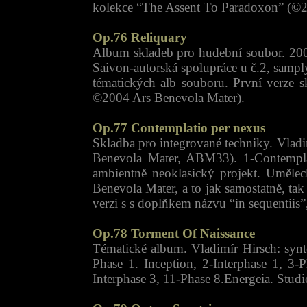
kolekce “The Assent To Paradoxon” (©
Op.76 Reliquary
Album skladeb pro hudební soubor. 20
Saivon-autorská spolupráce u č.2, sampl
tématických alb souboru. První verze 
©2004 Ars Benevola Mater).
Op.77 Contemplatio per nexus
Skladba pro integrované techniky. Vladi
Benevola Mater, ABM33). 1-Contemplati
ambientně neoklasický projekt. Uměle
Benevola Mater, a to jak samostatně, t
verzi s s doplňkem názvu “in sequentiis”
Op.78 Torment Of Naissance
Tématické album. Vladimír Hirsch: syn
Phase 1. Inception, 2-Interphase 1, 3-
Interphase 3, 11-Phase 8.Energeia. Stud