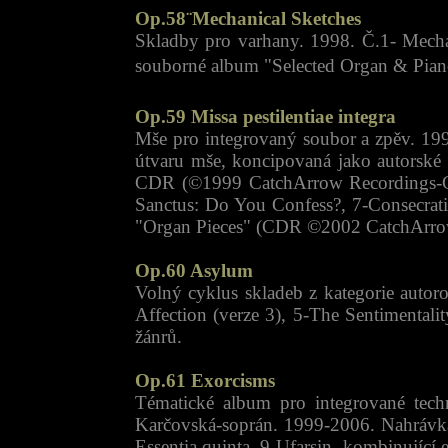
Op.58¨Mechanical Sketches
Skladby pro varhany. 1998. Č.1- Mechan
souborné album "Selected Organ & Pia
Op.59 Missa pestilentiae integra
Mše pro integrovaný soubor a zpěv. 199
útvaru mše, koncipovaná jako autorské p
CDR (©1999 CatchArrow Recordings-Catc
Sanctus: Do You Confess?, 7-Consecrati
"Organ Pieces" (CDR ©2002 CatchArro
Op.60 Asylum
Volný cyklus skladeb z kategorie auto
Affection (verze 3), 5-The Sentimental
žánrů.
Op.61 Exorcisms
Tématické album pro integrované techn
Karčovská-soprán. 1999-2006. Nahrávka
Essentia quinta, 9-Ufarsin. kombinující