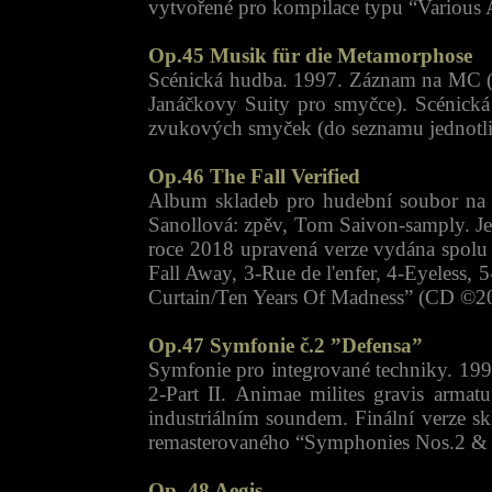
vytvořené pro kompilace typu “Various A
Op.45 Musik für die Metamorphose
Scénická hudba. 1997. Záznam na MC (©
Janáčkovy Suity pro smyčce). Scénická
zvukových smyček (do seznamu jednotlivý
Op.46 The Fall Verified
Album skladeb pro hudební soubor na m
Sanollová: zpěv, Tom Saivon-samply. Jed
roce 2018 upravená verze vydána spolu
Fall Away, 3-Rue de l'enfer, 4-Eyeless,
Curtain/Ten Years Of Madness” (CD ©2
Op.47 Symfonie č.2 ”Defensa”
Symfonie pro integrované techniky. 199
2-Part II. Animae milites gravis armat
industriálním soundem. Finální verze 
remasterovaného “Symphonies Nos.2 & 
Op. 48 Aegis