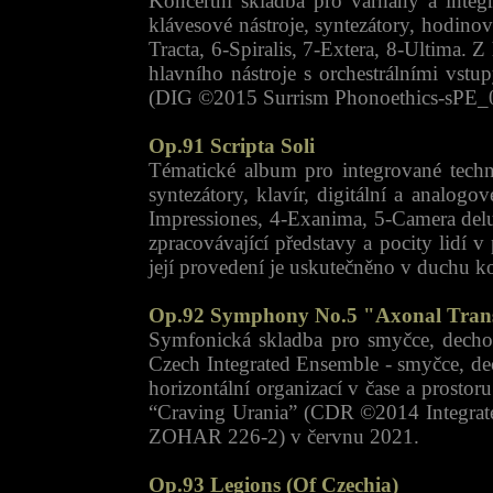
Koncertní skladba pro varhany a integ
klávesové nástroje, syntezátory, hodinov
Tracta, 6-Spiralis, 7-Extera, 8-Ultima. 
hlavního nástroje s orchestrálními vst
(DIG ©2015 Surrism Phonoethics-sPE_
Op.91 Scripta Soli
Tématické album pro integrované tech
syntezátory, klavír, digitální a analo
Impressiones, 4-Exanima, 5-Camera del
zpracovávající představy a pocity lidí
její provedení je uskutečněno v duchu ko
Op.92 Symphony No.5 "Axonal Trans
Symfonická skladba pro smyčce, dechové 
Czech Integrated Ensemble - smyčce, dech
horizontální organizací v čase a prosto
“Craving Urania” (CDR ©2014 Integrat
ZOHAR 226-2) v červnu 2021.
Op.93 Legions (Of Czechia)