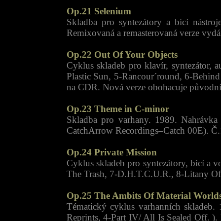
Op.21 Selenium
Skladba pro syntezátory a bicí nástro
Remixovaná a remasterovaná verze vydá
Op.22 Out Of Your Objects
Cyklus skladeb pro klavír, syntezátor
Plastic Sun, 5-Rancour´round, 6-Behin
na CDR. Nová verze obohacuje původní o 
Op.23 Theme in C-minor
Skladba pro varhany. 1989. Nahrávka
CatchArrow Recordings–Catch 00E). Č.
Op.24 Private Mission
Cyklus skladeb pro syntezátory, bicí a
The Trash, 7-D.H.T.C.U.R., 8-Litany Of 
Op.25 The Ambits Of Material World
Tématický cyklus varhanních skladeb. 
Reprints, 4-Part IV/ All Is Sealed Off.