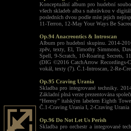
Konceptuální album pro hudební soubor
všech skladeb alba s nahrávkou v digit
posledních dvou podle míst jejich nejús
11-Terron, 12-May Your Ways Be Sacred
Op.94 Anacreontics & Introscan
Album pro hudební skupinu. 2014-2016
zpěv, texty, El, Timothy Simmons, Dav
Spell, 9-Scratch, 10-Roaring Secrets, 
(DIG ©2016 CatchArrow Recordings-Cat
vokál, texty (7). Č.1-Introscan, 2-Re-Cr
Op.95 Craving Urania
Skladba pro integrované techniky. 2014
Základní plná verze prezentována spole
“Heresy” italským labelem Eighth Towe
Č.1-Craving Urania I, 2-Craving Urania 
Op.96 Do Not Let Us Perish
Skladba pro orchestr a integrované te