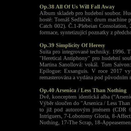
Op.38 All Of Us Will Fall Away
Album skladeb pro hudební soubor. Hude
hosté: Tomáš Sedláček: drum machine 
Catch 002). Č.1-Plebeian Consolation, 
formace, syntetizující poznatky z před
Op.39 Simplicity Of Heresy
Suita pro integrované techniky. 1996. Té
"Heretical Antiphony" pro hudební so
Martina Sanollová: vokál. Tom Saivon: 
Epilogue: Exsanguis. V roce 2017 vyd
remasterována a vydána pod původním 
Op.40 Arsenica / Less Than Nothing
Dvě, konceptem identická alba (“Arsen
Výběr sloučen do "Arsenica / Less Tha
to již pod autorovým jménem (CDR ©19
Intriguers, 7-Lobotomy Gloria, 8-Affec
Nothing, 17-The Scrap, 18-Appeasemen