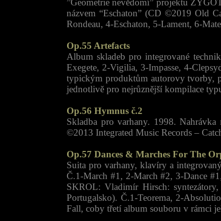
”Geometrie nevědomí” projektu ZYGOTE
názvem “Eschaton” (CD ©2019 Old Capta
Rondeau, 4-Eschaton, 5-Lament, 6-Mater
Op.55 Artefacts
Album skladeb pro integrované techni
Exegete, 2-Vigilia, 3-Impasse, 4-Clepsy
typickým produktům autorovy tvorby, p
jednotlivě pro nejrůznější kompilace typ
Op.56 Hymnus č.2
Skladba pro varhany. 1998. Nahrávka
©2013 Integrated Music Records – Catc
Op.57 Dances & Marches For The O
Suita pro varhany, klavíry a integrov
Č.1-March #1, 2-March #2, 3-Dance #1,
SKROL: Vladimír Hirsch: syntezátory,
Portugalsko). Č.1-Teorema, 2-Absolutio
Fall, coby třetí album souboru v rámci je