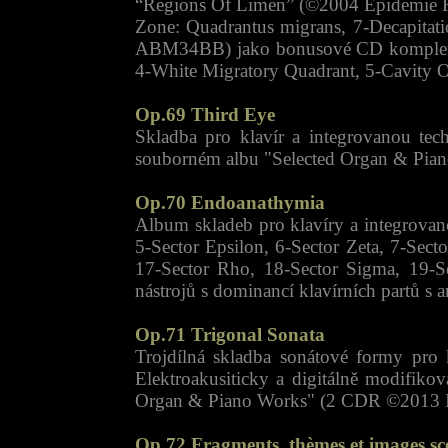
“Regions Of Limen” (©2004 Epidemie Re
Zone: Quadrantus migrans, 7-Decapitat
ABM34BB) jako bonusové CD kompletu s
4-White Migratory Quadrant, 5-Cavity O
Op.69 Third Eye
Skladba pro klavír a integrovanou tec
souborném albu "Selected Organ & Pian
Op.70 Endoanathymia
Album skladeb pro klavíry a integrova
5-Sector Epsilon, 6-Sector Zeta, 7-Sect
17-Sector Rho, 18-Sector Sigma, 19-Se
nástrojů s dominancí klavírních partů s 
Op.71 Trigonal Sonata
Trojdílná skladba sonátové formy pro k
Elektroakusiticky a digitálně modifik
Organ & Piano Works" (2 CDR ©2013 In
Op.72 Fragments, thèmes et images sc