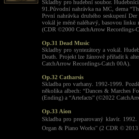
Skladby pro hudební soubor. Hudebníci:
91.Původní nahrávka na MC, dema “Three
První nahrávka druhého seskupení Der M
vokál je méně naléhavý, basovou linku 
(CDR ©2000 CatchArrow Recordings-C
Op.31 Dead Music
Skladby pro syntezátory a vokál. Hude
Death. Projekt lze žánrově přiřadit k
CatchArrow Recordings-Catch 00A).
Op.32 Catharsis
Skladba pro varhany. 1992-1999. Pozdě
několika albech: “Dances & Marches F
(Ending) a “Artefacts” (©2022 CatchArr
Op.33 Aion
Skladba pro preparovaný klavír. 1992.
Organ & Piano Works" (2 CDR © 2013 I