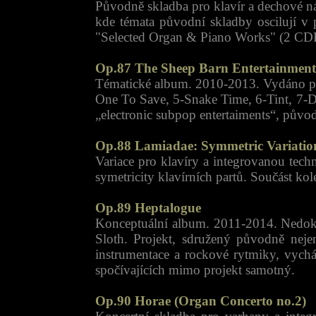
Původně skladba pro klavír a dechové ná
kde témata původní skladby oscilují v
"Selected Organ & Piano Works" (2 CDR
Op.87 The Sheep Barn Entertainment
Tématické album. 2010-2013. Vydáno 
One To Save, 5-Snake Time, 6-Tint, 7-Du
„electronic subpop entertaiments“, půvo
Op.88 Lamiadae: Symmetric Variatio
Variace pro klavíry a integrovanou tech
symetricity klavírních partů. Součást 
Op.89 Heptalogue
Konceptuální album. 2011-2014. Nedoko
Sloth. Projekt, sdružený původně neje
instrumentace a rockové rytmiky, vychá
spočívajících mimo projekt samotný.
Op.90 Horae (Organ Concerto no.2)