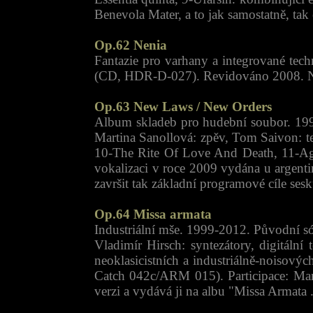
Benevola Mater, a to jak samostatně, 
Op.62 Nenia
Fantazie pro varhany a integrované te
(CD, HDR-D-027). Revidováno 2008. Na
Op.63 New Laws / New Orders
Album skladeb pro hudební soubor. 199
Martina Sanollová: zpěv, Tom Saivon: te
10-The Rite Of Love And Death, 11-Agon
vokalizaci v roce 2009 vydána u argent
završit tak základní programové cíle ses
Op.64 Missa armata
Industriální mše. 1999-2012. Původní 
Vladimír Hirsch: syntezátory, digitální
neoklasicistních a industriálně-noiso
Catch 042c/ARM 015). Participace: Mari
verzi a vydává ji na albu "Missa Armata