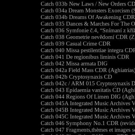
Catch 033b New Laws / New Orders CD
Catch 034a Dream Monsters Exorcism 
Catch 034b Dreams Of Awakening CDR
Catch 035 Dances & Marches For The 
Catch 036 Symfonie č.4, “Snímaní z kř
Catch 038 Geometrie nevědomí CDR (Z
Catch 039 Casual Crime CDR
Catch 040 Missa pestilentiae integra CD
Catch 041 De regionibus liminis CDR
Catch 042 Missa armata DIG
Catch 042a Field Mass CDR (Aghiatrias
Catch 042b Cryptosynaxis CD
Catch 042c / ARM 015 Cryptosynaxis
Catch 043 Epidaemia vanitatis CD (Aghia
Catch 044 Regions Of Limen DIG (Aghia
Catch 045A Integrated Music Archives 
Catch 045B Integrated Music Archives 
Catch 045C Integrated Music Archives Vo
Catch 046 Symphony No.1 CDR (revidov
Catch 047 Fragments,thèmes et images 