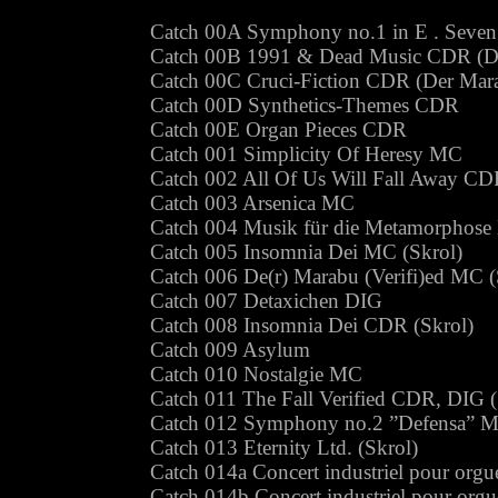
Catch 00A Symphony no.1 in E . Seven
Catch 00B 1991 & Dead Music CDR (D
Catch 00C Cruci-Fiction CDR (Der Mar
Catch 00D Synthetics-Themes CDR
Catch 00E Organ Pieces CDR
Catch 001 Simplicity Of Heresy MC
Catch 002 All Of Us Will Fall Away CD
Catch 003 Arsenica MC
Catch 004 Musik für die Metamorphos
Catch 005 Insomnia Dei MC (Skrol)
Catch 006 De(r) Marabu (Verifi)ed MC (
Catch 007 Detaxichen DIG
Catch 008 Insomnia Dei CDR (Skrol)
Catch 009 Asylum
Catch 010 Nostalgie MC
Catch 011 The Fall Verified CDR, DIG (
Catch 012 Symphony no.2 ”Defensa” 
Catch 013 Eternity Ltd. (Skrol)
Catch 014a Concert industriel pour org
Catch 014b Concert industriel pour org