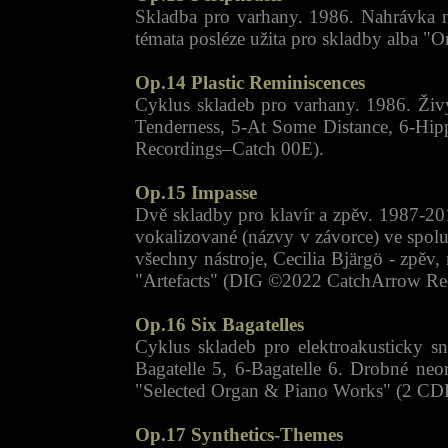
Skladba pro varhany. 1986. Nahrávka na
témata posléze užita pro skladby alba
Op.14 Plastic Reminiscences
Cyklus skladeb pro varhany. 1986. Živ
Tenderness, 5-At Some Distance, 6-Hip
Recordings–Catch 00E).
Op.15 Impasse
Dvě skladby pro klavír a zpěv. 1987-201
vokalizované (názvy v závorce) ve spolu
všechny nástroje, Cecilia Bjärgö - zpě
"Artefacts" (DIG ©2022 CatchArrow Rec
Op.16 Six Bagatelles
Cyklus skladeb pro elektroakusticky sn
Bagatelle 5, 6-Bagatelle 6. Drobné neo
"Selected Organ & Piano Works" (2 CDR
Op.17 Synthetics-Themes