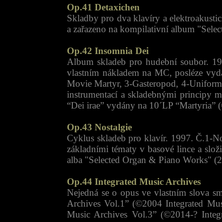
Op.41 Detaxichen
Skladby pro dva klavíry a elektroakusti
a zařazeno na kompilativní album "Sel
Op.42 Insomnia Dei
Album skladeb pro hudební soubor. 199
vlastním nákladem na MC, posléze vy
Movie Martyr, 3-Gasteropod, 4-Uniformi
instrumentací a skladebnými principy 
“Dei irae” vydány na 10´LP “Martyria”
Op.43 Nostalgie
Cyklus skladeb pro klavír. 1997. Č.1-Nos
základními tématy v basové lince a slož
alba "Selected Organ & Piano Works" (
Op.44 Integrated Music Archives
Nejedná se o opus ve vlastním slova sm
Archives Vol.1” (©2004 Integrated Mu
Music Archives Vol.3” (©2014-? Integ