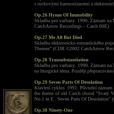
s rockovými harmonizacemi a elektron
Op.26 Hymn Of Immobility
Skladba pro varhany. 1990. Záznam na
CatchArrow Recordings – Catch 00E)
Op.27 Me All But Died
Skladba elektronicko-romantického popu 
Themes” (CDR ©2002 CatchArrow Recordi
Op.28 Transubstantiation
Skladba pro varhany. 1990. Záznam na M
na liturgické téma. Později přepracov
Op.29 Seven Parts Of Desolation
Klavírní cyklus. 1991. Původní záznam n
the theme of old Czech choral “Svatý 
No.1 in E . Seven Parts Of Desolation
Op.30 Ninety-One