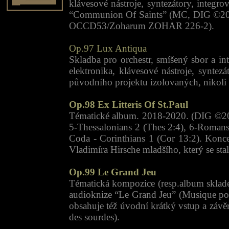
klávesové nástroje, syntezátory, integr
“Communion Of Saints” (MC, DIG ©2017
OCCD53/Zoharum ZOHAR 226-2).
Op.97 Lux Antiqua
Skladba pro orchestr, smíšený sbor a i
elektronika, klávesové nástroje, syntez
původního projektu izolovaných, nikoli 
Op.98 Ex Litteris Of St.Paul
Tématické album. 2018-2020. (DIG ©2020
5-Thessalonians 2 (Thes 2:4), 6-Romans 
Coda - Corinthians 1 (Cor 13:2). Konce
Vladimíra Hirsche mladšího, který se s
Op.99 Le Grand Jeu
Tématická kompozice (resp.album sklade
audioknize “Le Grand Jeu” (Musique pour
obsahuje též úvodní krátký vstup a závěr
des sourdes).