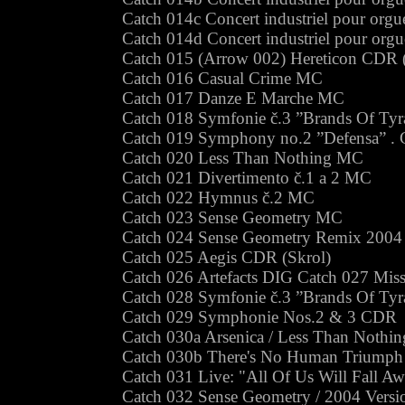
Catch 014c Concert industriel pour org
Catch 014d Concert industriel pour or
Catch 015 (Arrow 002) Hereticon CDR 
Catch 016 Casual Crime MC
Catch 017 Danze E Marche MC
Catch 018 Symfonie č.3 ”Brands Of Ty
Catch 019 Symphony no.2 ”Defensa” . C
Catch 020 Less Than Nothing MC
Catch 021 Divertimento č.1 a 2 MC
Catch 022 Hymnus č.2 MC
Catch 023 Sense Geometry MC
Catch 024 Sense Geometry Remix 200
Catch 025 Aegis CDR (Skrol)
Catch 026 Artefacts DIG Catch 027 Missa
Catch 028 Symfonie č.3 ”Brands Of T
Catch 029 Symphonie Nos.2 & 3 CDR
Catch 030a Arsenica / Less Than Noth
Catch 030b There's No Human Triump
Catch 031 Live: "All Of Us Will Fall 
Catch 032 Sense Geometry / 2004 Vers