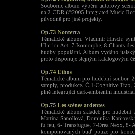
Souborné album výběru autorovy scénick
na 2 CDR (©2005 Integrated Music Recor
původně pro jiné projekty.
Op.73 Nonterra
Tématické album. Vladimír Hirsch: synt
Ulterior Act, 7-Isomorphe, 8-Chants des
hudby populární. Album vydáno italsk
proto disponuje stejným katalogovým čí
Op.74 Ethos
Tématické album pro hudební soubor. 
samply, produkce. Č.1-Cognitive Trap, 2
plně integrující dark-ambientní industr
Op.75 Les scènes ardentes
Tématické album skladeb pro hudební so
Martina Sanollová, Dominika Karčovská 
fu feu, 6- Transfugue, 7-Orea Nexx, 8- A
komponovaných buď pouze pro koncertní