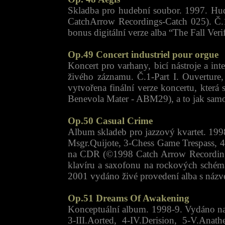
Skladba pro hudební soubor. 1997. Hu
CatchArrow Recordings-Catch 025). Č.1-
bonus digitální verze alba “The Fall Ve
Op.49 Concert industriel pour orgue
Koncert pro varhany, bicí nástroje a i
živého záznamu. Č.1-Part I. Ouverture,
vytvořena finální verze koncertu, kter
Benevola Mater - ABM29), a to jak sam
Op.50 Casual Crime
Album skladeb pro jazzový kvartet. 1998.
Msgr.Quijote, 3-Chess Game Trespass, 4
na CDR (©1998 Catch Arrow Recordings
klavíru a saxofonu na rockových schéma
2001 vydáno živé provedení alba s názv
Op.51 Dreams Of Awakening
Konceptuální album. 1998-9. Vydáno na
3-III.Aorted, 4-IV.Derision, 5-V.Ana