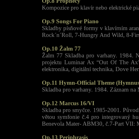
Op.8 Prophecy
Kompozice pro klavír nebo elektrické pi
Op.9 Songs For Piano
Skladby písňové formy v klavírním ara
Rock´n´Roll, 7-Hungry And Wild, 8-Firs
Op.10 Žalm 77
Žalm 77 Skladba pro varhany. 1984. N
projektu Luminar Ax “Out Of The Ax” 
elektronika, digitální technika, Dove H
Op.11 Hymn-Official Theme (Hymnus 
Skladba pro varhany. 1984. Záznam na 
Op.12 Marcus 16/VI
Skladba pro smyčce. 1985-2001. Původní
větou symfonie č.4 pro integrovaný h
Benevola Mater- ABM30, č.7-Part VII: 
Op.13 Periphrasis